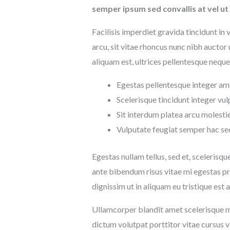
semper ipsum sed convallis at vel ut 
Facilisis imperdiet gravida tincidunt in 
arcu, sit vitae rhoncus nunc nibh auctor u
aliquam est, ultrices pellentesque neq
Egestas pellentesque integer am
Scelerisque tincidunt integer vu
Sit interdum platea arcu molest
Vulputate feugiat semper hac se
Egestas nullam tellus, sed et, scelerisqu
ante bibendum risus vitae mi egestas pro
dignissim ut in aliquam eu tristique est
Ullamcorper blandit amet scelerisque mor
dictum volutpat porttitor vitae cursus v