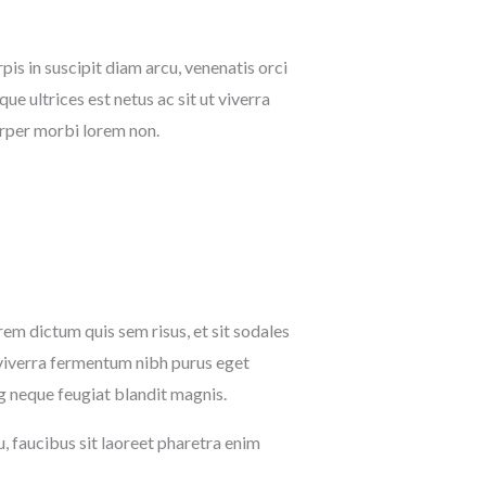
pis in suscipit diam arcu, venenatis orci
que ultrices est netus ac sit ut viverra
orper morbi lorem non.
rem dictum quis sem risus, et sit sodales
t viverra fermentum nibh purus eget
ng neque feugiat blandit magnis.
u, faucibus sit laoreet pharetra enim