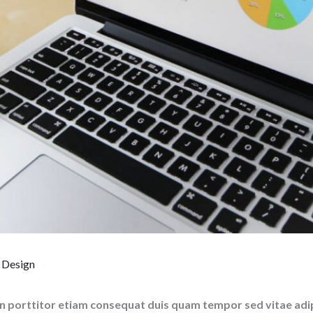
y
Design
in porttitor etiam consequat duis quam tempor sed vitae adip