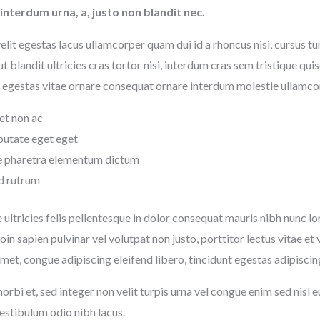
interdum urna, a, justo non blandit nec.
velit egestas lacus ullamcorper quam dui id a rhoncus nisi, cursus tur
t blandit ultricies cras tortor nisi, interdum cras sem tristique quis
ue egestas vitae ornare consequat ornare interdum molestie ullamc
et non ac
lputate eget eget
ie pharetra elementum dictum
d rutrum
e ultricies felis pellentesque in dolor consequat mauris nibh nunc lo
in sapien pulvinar vel volutpat non justo, porttitor lectus vitae e
 amet, congue adipiscing eleifend libero, tincidunt egestas adipisci
bi et, sed integer non velit turpis urna vel congue enim sed nisl e
estibulum odio nibh lacus.